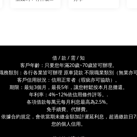
意事項？
借 / 款 / 需 / 知
客戶年齡：只要您年滿20歲~70歲皆可辦理。
職務類別：各行各業皆可辦理 原車貸款 不限職業類別（無業亦
客戶信用狀況：信用正常者（瑕疵亦可協助）。
期限：最短3個月，最長5年，讓您輕鬆按本月息攤還。
年利率：4%~12%依信用條件評等。.
各項借款每萬元每月利息最高為2.5%。
免手續費、代辦費。
，依據合約規定，會依當期未繳金額加計遲延利息，超過繳款日7
您的個人信用。