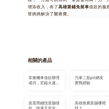
增添收入，有了
高雄
當鋪
免留車
借款的服
替媽媽解決了醫療費。
相關的產品
苓雅機車借款辦理
汽車二胎ptt網友
成功，宏鎰火速撥
實戰經驗
款
急需用錢找當舖借
高雄推薦當舖哪裡
款，快速又安全
找？