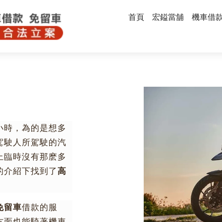
首頁
宏鎰當舖
機車借
小時，為的是想多
駕駛人所駕駛的汽
上臨時沒有那麽多
的介紹下找到了
高
免留車
借款的服
方面也能騎著機車