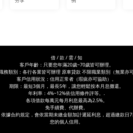
分享
例
借 / 款 / 需 / 知
客戶年齡：只要您年滿20歲~70歲皆可辦理。
職務類別：各行各業皆可辦理 原車貸款 不限職業類別（無業亦
客戶信用狀況：信用正常者（瑕疵亦可協助）。
期限：最短3個月，最長5年，讓您輕鬆按本月息攤還。
年利率：4%~12%依信用條件評等。.
各項借款每萬元每月利息最高為2.5%。
免手續費、代辦費。
，依據合約規定，會依當期未繳金額加計遲延利息，超過繳款日7
您的個人信用。