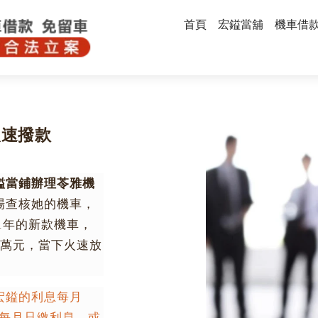
首頁
宏鎰當舖
機車借
火速撥款
鎰當鋪辦理苓雅機
場查核她的機車，
21年的新款機車，
4萬元，當下火速放
宏鎰的利息每月
以每月只繳利息，或