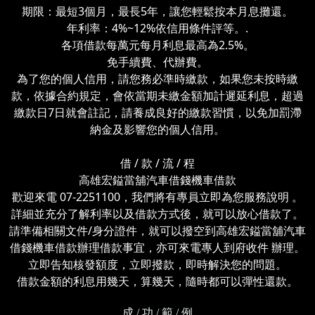
期限：最短3個月，最長5年，讓您輕鬆按本月息攤還。
年利率：4%~12%依信用條件評等。.
各項借款每萬元每月利息最高為2.5%。
免手續費、代辦費。
為了您的個人信用，請您務必準時繳款，如果您未按時繳
款，依據合約規定，會依當期未繳金額加計遲延利息，超過
繳款日7日就會註記，請養成良好的繳款習慣，以免加罰滯
納金及影響您的個人信用。
借 / 款 / 流 / 程
高雄宏鎰當舖汽車借錢機車借款
歡迎來電 07-2251100，我們將有專員立即為您服務說明 。
詳細並充分了解利率以及借款方式後，就可以放心借款了。
請準備相關文件/身分證件，就可以撥空到高雄宏鎰當舖汽車
借錢機車借款辦理借款事宜，亦可來電專人到府收件 辦理。
立即告知核發額度，立即撥款，即時解決您的問題。
借款金額的利息用幾天，算幾天，隨時都可以彈性還款。
成 / 功 / 範 / 例