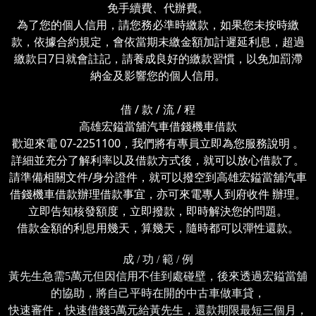
免手續費、代辦費。
為了您的個人信用，請您務必準時繳款，如果您未按時繳
款，依據合約規定，會依當期未繳金額加計遲延利息，超過
繳款日7日就會註記，請養成良好的繳款習慣，以免加罰滯
納金及影響您的個人信用。
借 / 款 / 流 / 程
高雄宏鎰當舖汽車借錢機車借款
歡迎來電 07-2251100，我們將有專員立即為您服務說明 。
詳細並充分了解利率以及借款方式後，就可以放心借款了。
請準備相關文件/身分證件，就可以撥空到高雄宏鎰當舖汽車
借錢機車借款辦理借款事宜，亦可來電專人到府收件 辦理。
立即告知核發額度，立即撥款，即時解決您的問題。
借款金額的利息用幾天，算幾天，隨時都可以彈性還款。
成 / 功 / 範 / 例
黃先生急需5萬元但因信用不佳到處碰壁，後來透過宏鎰當舖
的協助，將自己平時在開的中古車做車貸，
快速審件，快速借錢5萬元給黃先生，還款期限最短三個月，